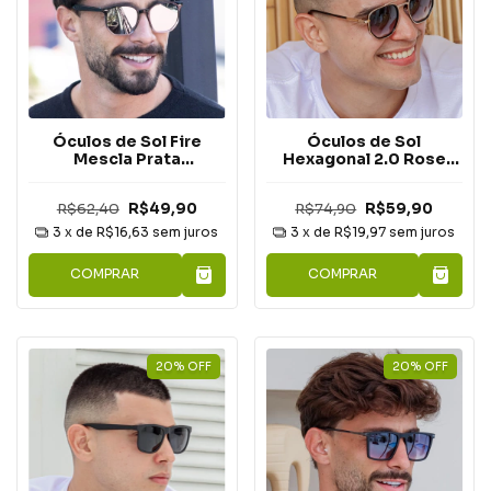
Óculos de Sol Fire
Óculos de Sol
Mescla Prata
Hexagonal 2.0 Rose
Espelhado
Degradê
R$62,40
R$49,90
R$74,90
R$59,90
3
x de
R$16,63
sem juros
3
x de
R$19,97
sem juros
COMPRAR
COMPRAR
20
%
OFF
20
%
OFF