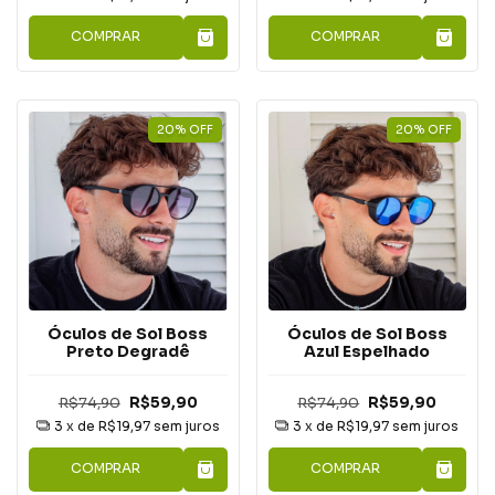
COMPRAR
COMPRAR
20
%
OFF
20
%
OFF
Óculos de Sol Boss
Óculos de Sol Boss
Preto Degradê
Azul Espelhado
R$74,90
R$59,90
R$74,90
R$59,90
3
x de
R$19,97
sem juros
3
x de
R$19,97
sem juros
COMPRAR
COMPRAR