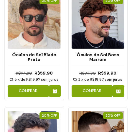
20
%
OFF
20
%
OFF
Óculos de Sol Blade
Óculos de Sol Boss
Preto
Marrom
R$74,90
R$59,90
R$74,90
R$59,90
3
x de
R$19,97
sem juros
3
x de
R$19,97
sem juros
COMPRAR
COMPRAR
20
%
OFF
20
%
OFF