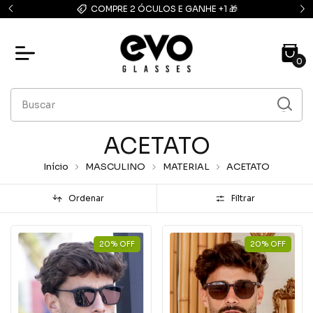
FRETE GRÁTIS: compras acima de R$139,90
0
ACETATO
Início
MASCULINO
MATERIAL
ACETATO
Ordenar
Filtrar
20
%
OFF
20
%
OFF