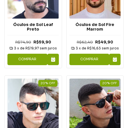
Óculos de Sol Leaf
Óculos de Sol Fire
Preto
Marrom
R$74,90
R$59,90
R$62,40
R$49,90
3
x de
R$19,97
sem juros
3
x de
R$16,63
sem juros
COMPRAR
COMPRAR
20
%
OFF
20
%
OFF