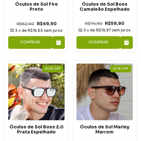
Óculos de Sol Boss
Óculos de Sol Fire
Camaleão Espelhado
Preto
R$74,90
R$59,90
R$62,40
R$49,90
3
x de
R$19,97
sem juros
3
x de
R$16,63
sem juros
COMPRAR
COMPRAR
20
%
OFF
20
%
OFF
Óculos de Sol Boss 2.0
Óculos de Sol Marley
Prata Espelhado
Marrom