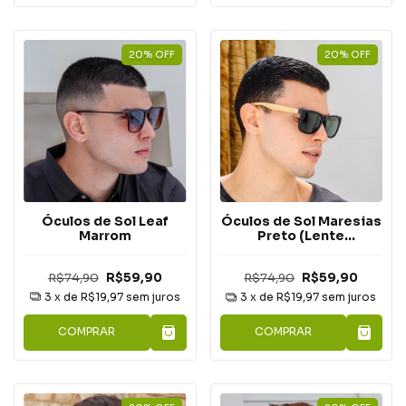
20
%
OFF
20
%
OFF
Óculos de Sol Leaf
Óculos de Sol Maresias
Marrom
Preto (Lente
Polarizada)
R$74,90
R$59,90
R$74,90
R$59,90
3
x de
R$19,97
sem juros
3
x de
R$19,97
sem juros
COMPRAR
COMPRAR