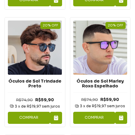
20
%
OFF
20
%
OFF
Óculos de Sol Marley
Óculos de Sol Trindade
Roxo Espelhado
Preto
R$74,90
R$59,90
R$74,90
R$59,90
3
x de
R$19,97
sem juros
3
x de
R$19,97
sem juros
COMPRAR
COMPRAR