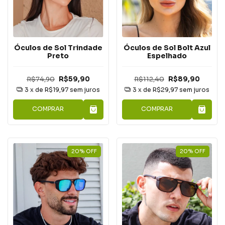
Óculos de Sol Trindade
Óculos de Sol Bolt Azul
Preto
Espelhado
R$74,90
R$59,90
R$112,40
R$89,90
3
x de
R$19,97
sem juros
3
x de
R$29,97
sem juros
COMPRAR
COMPRAR
20
%
OFF
20
%
OFF