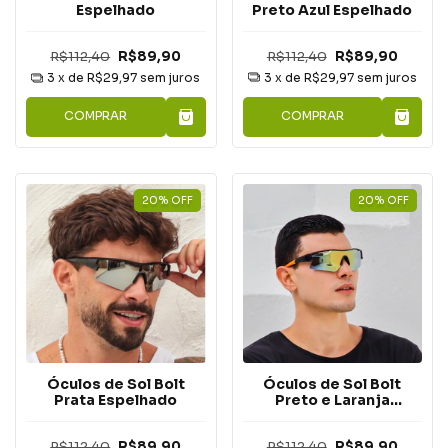
Preto Azul Espelhado
Espelhado
R$112,40
R$89,90
R$112,40
R$89,90
3
x de
R$29,97
sem juros
3
x de
R$29,97
sem juros
COMPRAR
COMPRAR
20
%
OFF
20
%
OFF
Óculos de Sol Bolt
Óculos de Sol Bolt
Prata Espelhado
Preto e Laranja
Espelhado
R$112,40
R$89,90
R$112,40
R$89,90