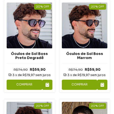
20
%
OFF
20
%
OFF
Óculos de Sol Boss
Óculos de Sol Boss
Preto Degradê
Marrom
R$74,90
R$59,90
R$74,90
R$59,90
3
x de
R$19,97
sem juros
3
x de
R$19,97
sem juros
COMPRAR
COMPRAR
20
%
OFF
20
%
OFF