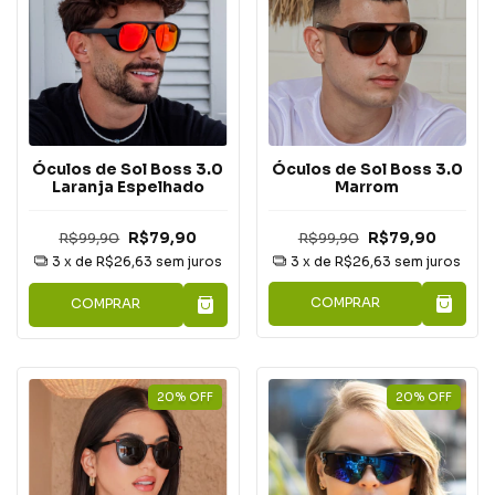
Óculos de Sol Boss 3.0
Óculos de Sol Boss 3.0
Marrom
Laranja Espelhado
R$99,90
R$79,90
R$99,90
R$79,90
3
x de
R$26,63
sem juros
3
x de
R$26,63
sem juros
COMPRAR
COMPRAR
20
%
OFF
20
%
OFF