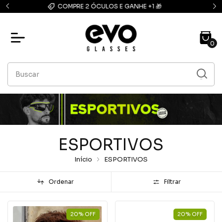
FRETE GRÁTIS: compras acima de R$139,90
0
ESPORTIVOS
Início
ESPORTIVOS
Ordenar
Filtrar
20
%
OFF
20
%
OFF