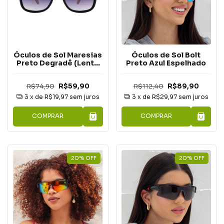
Óculos de Sol Maresias
Óculos de Sol Bolt
Preto Degradê (Lente
Preto Azul Espelhado
Polarizada)
R$74,90
R$59,90
R$112,40
R$89,90
3
x de
R$19,97
sem juros
3
x de
R$29,97
sem juros
COMPRAR
COMPRAR
20
%
OFF
20
%
OFF