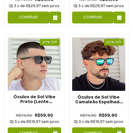
3
x de
R$29,97
sem juros
3
x de
R$29,97
sem juros
COMPRAR
COMPRAR
20
%
OFF
20
%
OFF
Óculos de Sol Vibe
Óculos de Sol Vibe
Preto (Lente
Camaleão Espelhado
Polarizada)
(Lente Polarizada)
R$74,90
R$59,90
R$74,90
R$59,90
3
x de
R$19,97
sem juros
3
x de
R$19,97
sem juros
COMPRAR
COMPRAR