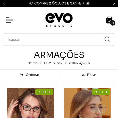
COMPRE 2 ÓCULOS E GANHE +1 🎁
0
ARMAÇÕES
Início
FEMININO
ARMAÇÕES
Ordenar
Filtrar
20
%
OFF
20
%
OFF