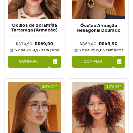
Óculos de Sol Emília
Óculos Armação
Tartaruga (Armação)
Hexagonal Dourado
R$74,90
R$59,90
R$62,40
R$49,90
3
x de
R$19,97
sem juros
3
x de
R$16,63
sem juros
COMPRAR
COMPRAR
20
%
OFF
20
%
OFF