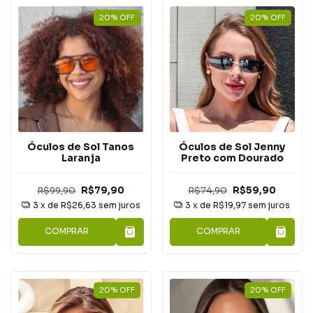
20
%
OFF
20
%
OFF
Óculos de Sol Tanos
Óculos de Sol Jenny
Laranja
Preto com Dourado
R$99,90
R$79,90
R$74,90
R$59,90
3
x de
R$26,63
sem juros
3
x de
R$19,97
sem juros
COMPRAR
COMPRAR
20
%
OFF
20
%
OFF