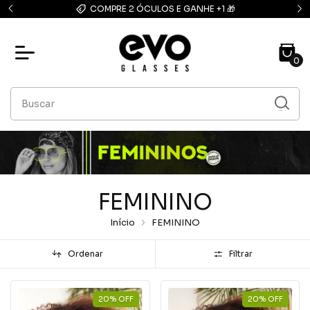
FRETE GRÁTIS: compras acima de R$139,90
0
FEMININO
Início
FEMININO
Ordenar
Filtrar
20
%
OFF
20
%
OFF