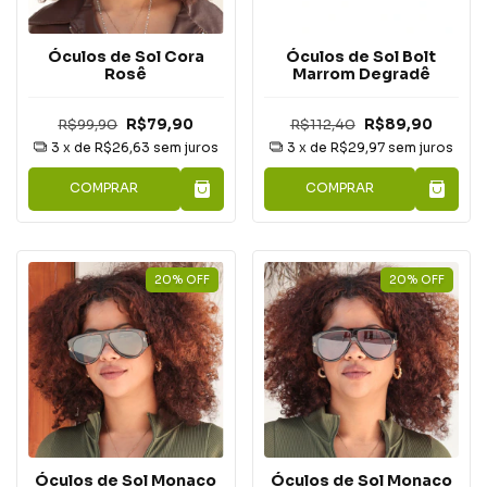
Óculos de Sol Cora
Óculos de Sol Bolt
Rosê
Marrom Degradê
R$99,90
R$79,90
R$112,40
R$89,90
3
x de
R$26,63
sem juros
3
x de
R$29,97
sem juros
COMPRAR
COMPRAR
20
%
OFF
20
%
OFF
Óculos de Sol Monaco
Óculos de Sol Monaco