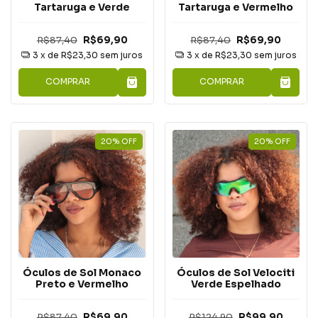
Tartaruga e Verde
Tartaruga e Vermelho
R$87,40
R$69,90
R$87,40
R$69,90
3
x de
R$23,30
sem juros
3
x de
R$23,30
sem juros
COMPRAR
COMPRAR
20
%
OFF
20
%
OFF
Óculos de Sol Monaco
Óculos de Sol Velociti
Preto e Vermelho
Verde Espelhado
R$87,40
R$69,90
R$124,90
R$99,90