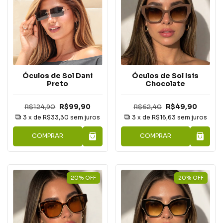
Óculos de Sol Dani
Óculos de Sol Isis
Preto
Chocolate
R$124,90
R$99,90
R$62,40
R$49,90
3
x de
R$33,30
sem juros
3
x de
R$16,63
sem juros
COMPRAR
COMPRAR
20
%
OFF
20
%
OFF