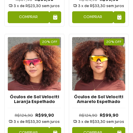
3
x de
R$23,30
sem juros
3
x de
R$33,30
sem juros
COMPRAR
COMPRAR
20
%
OFF
20
%
OFF
Óculos de Sol Velociti
Óculos de Sol Velociti
Laranja Espelhado
Amarelo Espelhado
R$124,90
R$99,90
R$124,90
R$99,90
3
x de
R$33,30
sem juros
3
x de
R$33,30
sem juros
COMPRAR
COMPRAR