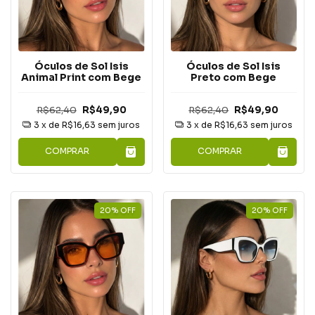
Óculos de Sol Isis
Óculos de Sol Isis
Animal Print com Bege
Preto com Bege
R$62,40
R$49,90
R$62,40
R$49,90
3
x de
R$16,63
sem juros
3
x de
R$16,63
sem juros
COMPRAR
COMPRAR
20
%
OFF
20
%
OFF