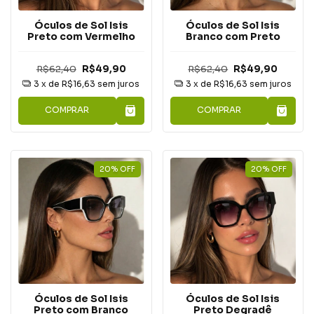
Óculos de Sol Isis
Óculos de Sol Isis
Preto com Vermelho
Branco com Preto
R$62,40
R$49,90
R$62,40
R$49,90
3
x de
R$16,63
sem juros
3
x de
R$16,63
sem juros
COMPRAR
COMPRAR
20
%
OFF
20
%
OFF
Óculos de Sol Isis
Óculos de Sol Isis
Preto com Branco
Preto Degradê