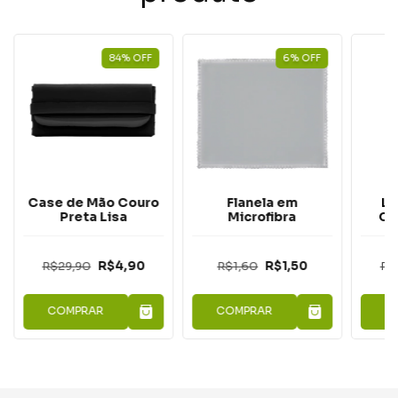
84
%
OFF
6
%
OFF
Case de Mão Couro
Flanela em
Li
Preta Lisa
Microfibra
Cl
R$29,90
R$4,90
R$1,60
R$1,50
R$
COMPRAR
COMPRAR
C