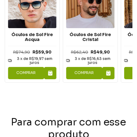
Óculos de Sol Fire
Óculos de Sol Fire
Ócul
Acqua
Cristal
C
R$74,90
R$59,90
R$62,40
R$49,90
R$6
3
x de
R$19,97
sem
3
x de
R$16,63
sem
3
juros
juros
COMPRAR
COMPRAR
C
Para comprar com esse
produto