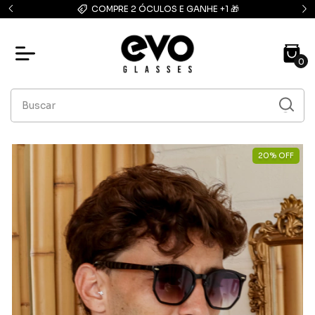
 E GANHE +1 🎁
FRETE GRÁTIS: compras acima de R$13
0
20
%
OFF