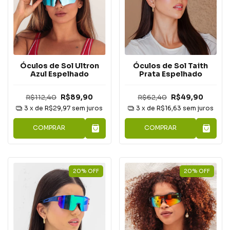
Óculos de Sol Ultron
Óculos de Sol Taith
Azul Espelhado
Prata Espelhado
R$112,40
R$89,90
R$62,40
R$49,90
3
x de
R$29,97
sem juros
3
x de
R$16,63
sem juros
COMPRAR
COMPRAR
20
%
OFF
20
%
OFF