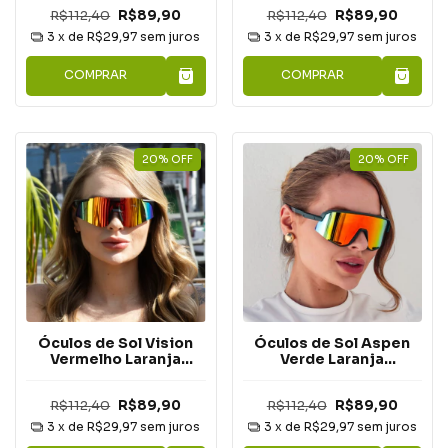
R$112,40
R$89,90
R$112,40
R$89,90
3
x de
R$29,97
sem juros
3
x de
R$29,97
sem juros
COMPRAR
COMPRAR
20
%
OFF
20
%
OFF
Óculos de Sol Vision
Óculos de Sol Aspen
Vermelho Laranja
Verde Laranja
Espelhado
Espelhado
R$112,40
R$89,90
R$112,40
R$89,90
3
x de
R$29,97
sem juros
3
x de
R$29,97
sem juros