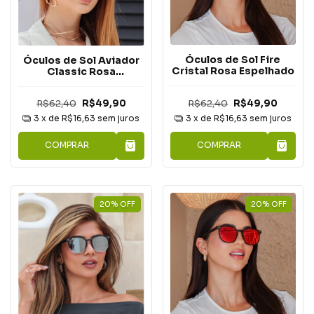
Óculos de Sol Fire
Óculos de Sol Aviador
Cristal Rosa Espelhado
Classic Rosa
Espelhado
R$62,40
R$49,90
R$62,40
R$49,90
3
x de
R$16,63
sem juros
3
x de
R$16,63
sem juros
COMPRAR
COMPRAR
20
%
OFF
20
%
OFF