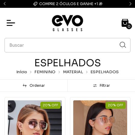
FRETE GRÁTIS: compras acima de R$139,90
0
ESPELHADOS
Início
FEMININO
MATERIAL
ESPELHADOS
Ordenar
Filtrar
20
%
OFF
20
%
OFF