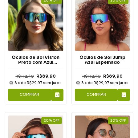
20
%
OFF
20
%
OFF
Óculos de Sol Vision
Óculos de Sol Jump
Preto com Azul
Azul Espelhado
Espelhado
R$112,40
R$89,90
R$112,40
R$89,90
3
x de
R$29,97
sem juros
3
x de
R$29,97
sem juros
COMPRAR
COMPRAR
20
%
OFF
20
%
OFF