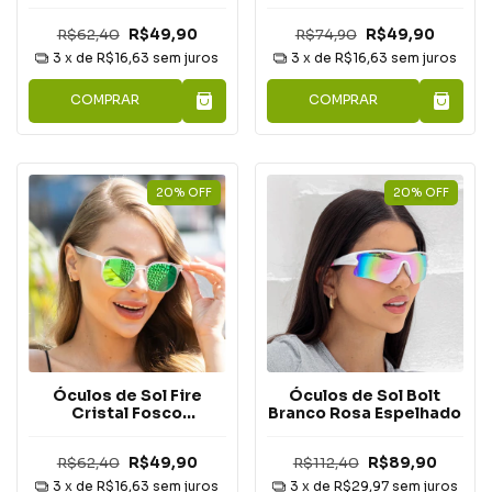
Espelhado
Camaleão Espelhado
R$62,40
R$49,90
R$74,90
R$49,90
3
x de
R$16,63
sem juros
3
x de
R$16,63
sem juros
COMPRAR
COMPRAR
20
%
OFF
20
%
OFF
Óculos de Sol Fire
Óculos de Sol Bolt
Cristal Fosco
Branco Rosa Espelhado
Camaleão Espelhado
R$62,40
R$49,90
R$112,40
R$89,90
3
x de
R$16,63
sem juros
3
x de
R$29,97
sem juros