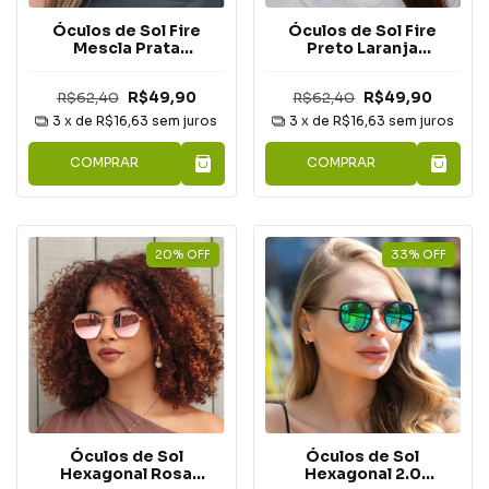
Óculos de Sol Fire
Óculos de Sol Fire
Mescla Prata
Preto Laranja
Espelhado
Espelhado
R$62,40
R$49,90
R$62,40
R$49,90
3
x de
R$16,63
sem juros
3
x de
R$16,63
sem juros
COMPRAR
COMPRAR
20
%
OFF
33
%
OFF
Óculos de Sol
Óculos de Sol
Hexagonal Rosa
Hexagonal 2.0