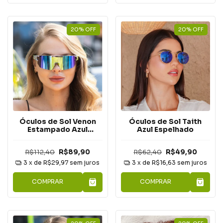
20
%
OFF
20
%
OFF
Óculos de Sol Venon
Óculos de Sol Taith
Estampado Azul
Azul Espelhado
Espelhado
R$112,40
R$89,90
R$62,40
R$49,90
3
x de
R$29,97
sem juros
3
x de
R$16,63
sem juros
COMPRAR
COMPRAR