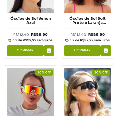
Óculos de Sol Venon
Óculos de Sol Bolt
Azul
Preto e Laranja
Espelhado
R$112,40
R$89,90
R$112,40
R$89,90
3
x de
R$29,97
sem juros
3
x de
R$29,97
sem juros
COMPRAR
COMPRAR
20
%
OFF
20
%
OFF