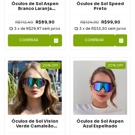
Óculos de Sol Aspen
Óculos de Sol Speed
Branco Laranja
Preto
Espelhado
R$112,40
R$89,90
R$124,90
R$99,90
3
x de
R$29,97
sem juros
3
x de
R$33,30
sem juros
COMPRAR
COMPRAR
20
%
OFF
20
%
OFF
Óculos de Sol Vision
Óculos de Sol Aspen
Verde Camaleão
Azul Espelhado
Espelhado