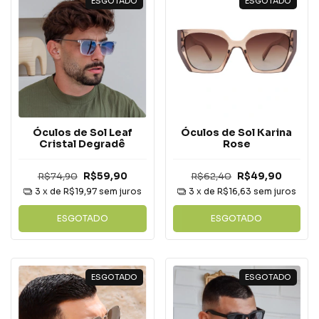
ESGOTADO
ESGOTADO
Óculos de Sol Karina
Óculos de Sol Leaf
Rose
Cristal Degradê
R$62,40
R$49,90
R$74,90
R$59,90
3
x de
R$16,63
sem juros
3
x de
R$19,97
sem juros
ESGOTADO
ESGOTADO
ESGOTADO
ESGOTADO