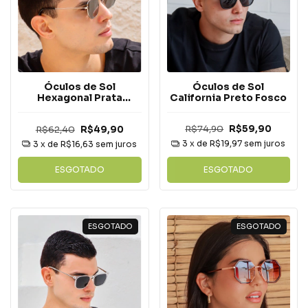
Óculos de Sol
Óculos de Sol
California Preto Fosco
Hexagonal Prata
Espelhado
R$74,90
R$59,90
R$62,40
R$49,90
3
x de
R$19,97
sem juros
3
x de
R$16,63
sem juros
ESGOTADO
ESGOTADO
ESGOTADO
ESGOTADO