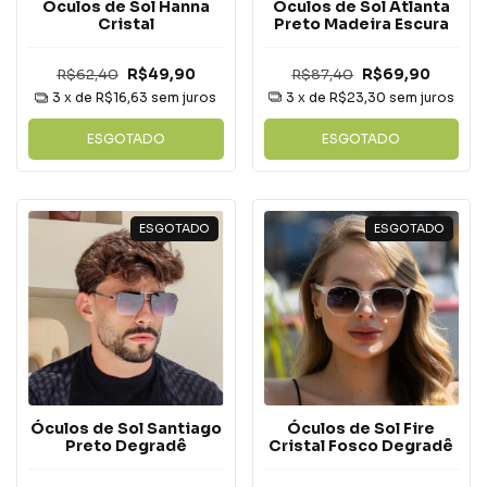
Óculos de Sol Atlanta
Óculos de Sol Hanna
Preto Madeira Escura
Cristal
R$87,40
R$69,90
R$62,40
R$49,90
3
x de
R$23,30
sem juros
3
x de
R$16,63
sem juros
ESGOTADO
ESGOTADO
ESGOTADO
ESGOTADO
Óculos de Sol Fire
Óculos de Sol Santiago
Cristal Fosco Degradê
Preto Degradê