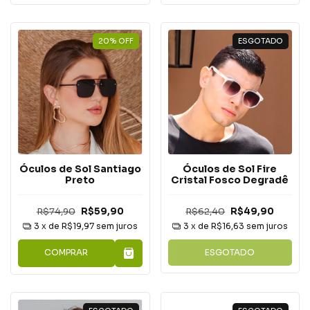
20
%
OFF
ESGOTADO
Óculos de Sol Santiago
Óculos de Sol Fire
Preto
Cristal Fosco Degradê
R$74,90
R$59,90
R$62,40
R$49,90
3
x de
R$19,97
sem juros
3
x de
R$16,63
sem juros
COMPRAR
ESGOTADO