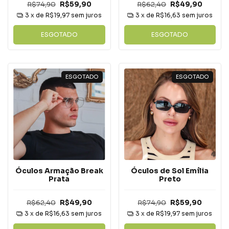
R$62,40
R$49,90
R$74,90
R$59,90
3
x de
R$16,63
sem juros
3
x de
R$19,97
sem juros
ESGOTADO
ESGOTADO
ESGOTADO
ESGOTADO
Óculos Armação Break
Óculos de Sol Emília
Prata
Preto
R$62,40
R$49,90
R$74,90
R$59,90
3
x de
R$16,63
sem juros
3
x de
R$19,97
sem juros