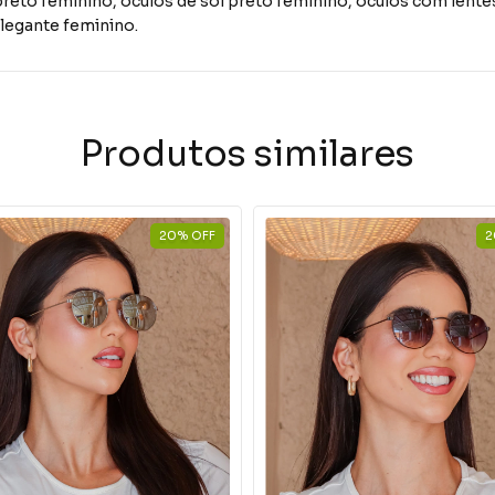
reto feminino, óculos de sol preto feminino, óculos com lentes
elegante feminino.
Produtos similares
20
%
OFF
2