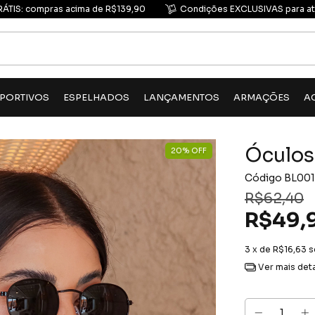
RÁTIS: compras acima de R$139,90
Condições EXCLUSIVAS para at
PORTIVOS
ESPELHADOS
LANÇAMENTOS
ARMAÇÕES
A
Óculos 
20
%
OFF
Código
BL001
R$62,40
R$49,
3
x de
R$16,63
s
Ver mais det