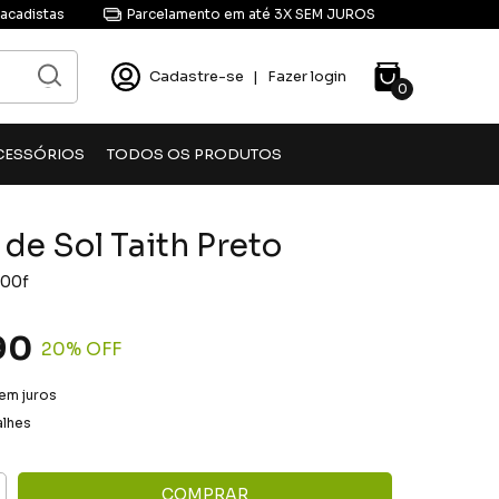
acadistas
Parcelamento em até 3X SEM JUROS
Cadastre-se
|
Fazer login
0
CESSÓRIOS
TODOS OS PRODUTOS
de Sol Taith Preto
00f
90
20
% OFF
em juros
alhes