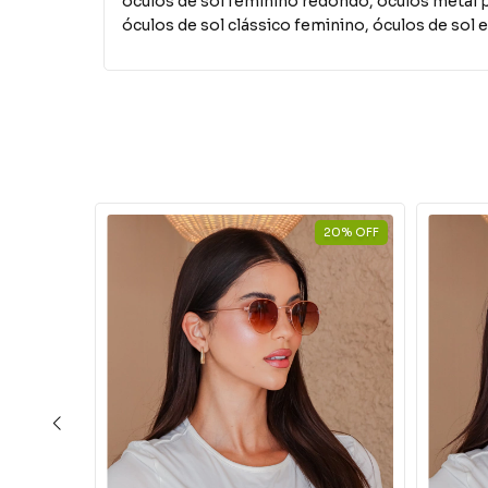
óculos de sol feminino redondo, óculos metal p
óculos de sol clássico feminino, óculos de sol 
20
%
OFF
20
%
OFF