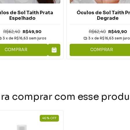
los de Sol Taith Prata
Óculos de Sol Taith P
Espelhado
Degrade
R$62,40
R$49,90
R$62,40
R$49,90
3
x de
R$16,63
sem juros
3
x de
R$16,63
sem jur
COMPRAR
COMPRAR
ara comprar com esse produ
46
%
OFF