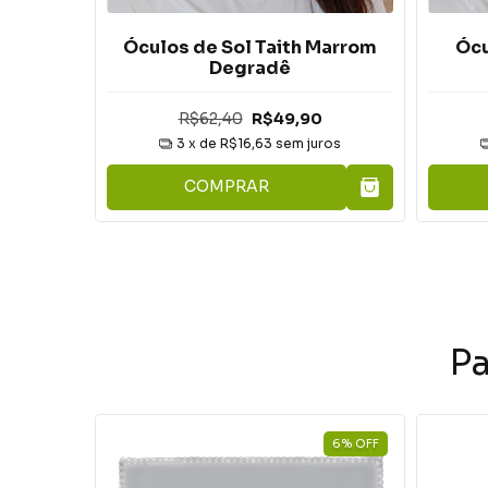
 Azul
Óculos de Sol Taith Marrom
Ócu
Degradê
0
R$62,40
R$49,90
ros
3
x de
R$16,63
sem juros
COMPRAR
P
6
%
OFF