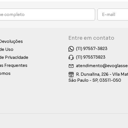
Entre em contato
 Devoluções
(11) 97557-3823
de Uso
(11) 975573823
 de Privacidade
as Frequentes
atendimento@evoglasse
omos
R. Durvalina, 226 - Vila Mat
São Paulo - SP, 03511-050