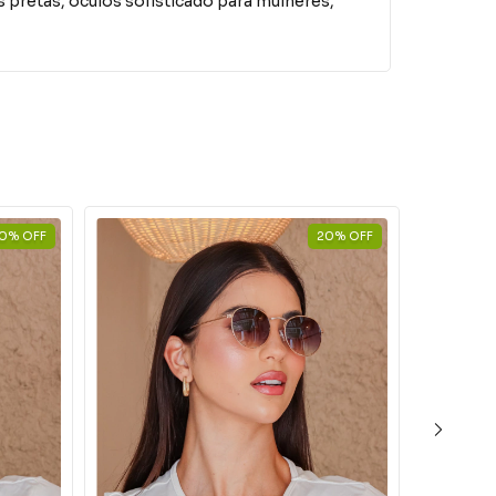
 pretas, óculos sofisticado para mulheres,
0
%
OFF
20
%
OFF