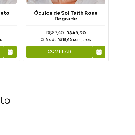
reto
Óculos de Sol Taith Rosé
Ócul
Degradê
R$62,40
R$49,90
os
3
x de
R$16,63
sem juros
COMPRAR
to