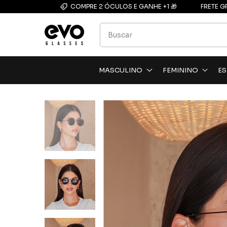
COMPRE 2 ÓCULOS E GANHE +1 🎁
FRETE G
MASCULINO
FEMININO
ES