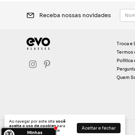
Receba nossas novidades
Troca e
Termos 
Política
Pergunt
Quem S
Ao navegar por este site
você
aceita o uso de cookies
para
Aceitar e fechar
EVO Glasses
agilizar a sua experiência de
Minhas
compra.