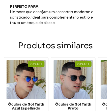
PERFEITO PARA
Homens que desejam um acessório moderno e
sofisticado, ideal para complementar o estilo e
trazer um toque de classe.
Produtos similares
20
%
OFF
20
%
OFF
Óculos de Sol Taith
Ócul
Óculos de Sol Taith
Azul Espelhado
Pr
Preto