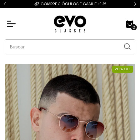
COMPRE 2 ÓCULOS E GANHE +1 🎁
FRETE GRÁTIS: com
0
20
%
OFF