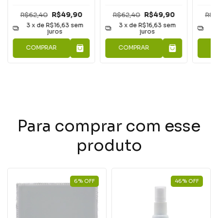
R$62,40
R$49,90
R$6
R$62,40
R$49,90
3
x de
R$16,63
sem
3
3
x de
R$16,63
sem
juros
juros
COMPRAR
C
COMPRAR
Para comprar com esse
produto
6
%
OFF
46
%
OFF