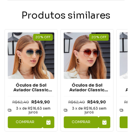
Produtos similares
20
%
OFF
20
%
OFF
Óculos de Sol
Óculos de Sol
Ó
Aviador Classic
Aviador Classic
Av
Acqua
Café
Ma
R$62,40
R$49,90
R$62,40
R$49,90
R$6
3
x de
R$16,63
sem
3
x de
R$16,63
sem
3
juros
juros
COMPRAR
COMPRAR
C