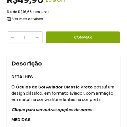
R$49,90
20
% OFF
3
x de
R$16,63
sem juros
Ver mais detalhes
Descrição
DETALHES
O
Óculos de Sol Aviador Classic Preto
possui um
design clássico, em formato aviador, com armação
em metal na cor Grafite e lentes na cor preta.
Clique para ver outras opções de cores
MEDIDAS