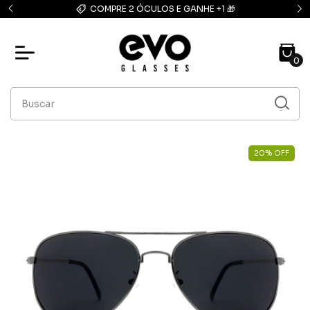
 🎁
FRETE GRÁTIS: compras acima de R$139,90
0
20
%
OFF