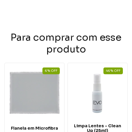
Para comprar com esse
produto
6
%
OFF
46
%
OFF
Limpa Lentes - Clean
Flanela em Microfibra
Up (25ml)