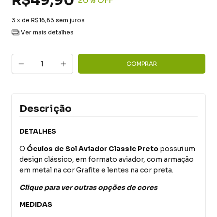
R$49,90
20
% OFF
3
x de
R$16,63
sem juros
Ver mais detalhes
Descrição
DETALHES
O
Óculos de Sol Aviador Classic Preto
possui um
design clássico, em formato aviador, com armação
em metal na cor Grafite e lentes na cor preta.
Clique para ver outras opções de cores
MEDIDAS