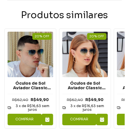
Produtos similares
20
%
OFF
20
%
OFF
Óculos de Sol
Óculos de Sol
Ó
Aviador Classic
Aviador Classic
Av
Acqua
Acqua
R$62,40
R$49,90
R$62,40
R$49,90
R$6
3
x de
R$16,63
sem
3
x de
R$16,63
sem
3
juros
juros
COMPRAR
COMPRAR
C