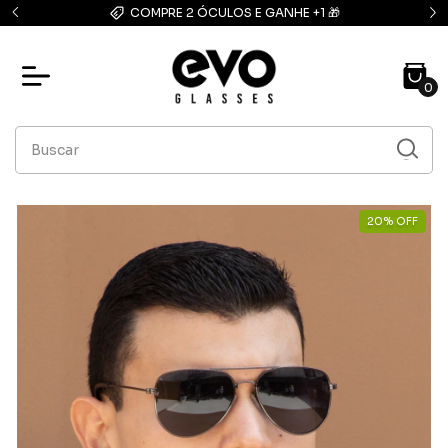
E 2 ÓCULOS E GANHE +1 🎁
FRETE GRÁTIS: compras ac
0
20
%
OFF