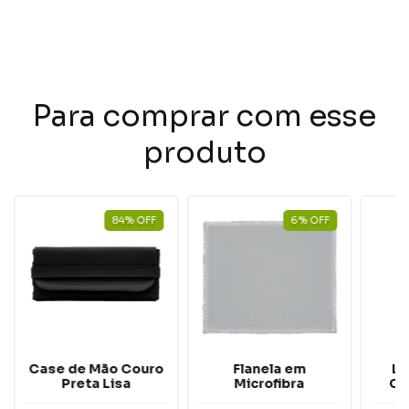
Para comprar com esse
produto
84
%
OFF
6
%
OFF
Case de Mão Couro
Flanela em
Li
Preta Lisa
Microfibra
Cl