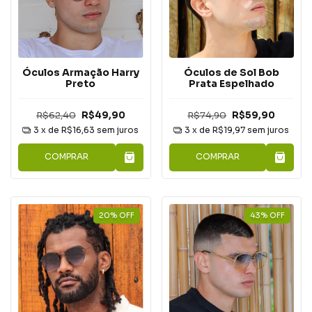
Óculos Armação Harry
Óculos de Sol Bob
Preto
Prata Espelhado
R$62,40
R$49,90
R$74,90
R$59,90
3
x de
R$16,63
sem juros
3
x de
R$19,97
sem juros
COMPRAR
COMPRAR
20
%
OFF
43
%
OFF