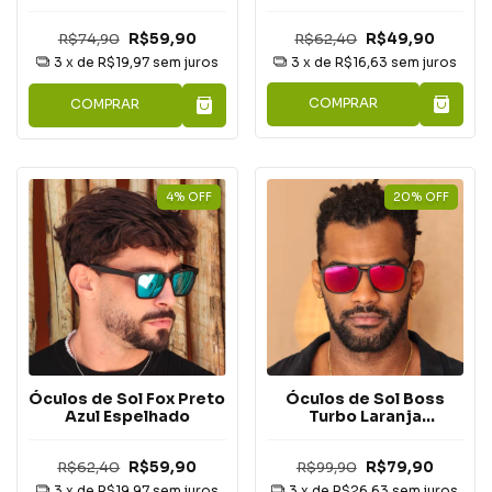
R$62,40
R$49,90
R$74,90
R$59,90
3
x de
R$16,63
sem juros
3
x de
R$19,97
sem juros
COMPRAR
COMPRAR
4
%
OFF
20
%
OFF
Óculos de Sol Fox Preto
Óculos de Sol Boss
Azul Espelhado
Turbo Laranja
Espelhado
R$62,40
R$59,90
R$99,90
R$79,90
3
x de
R$19,97
sem juros
3
x de
R$26,63
sem juros