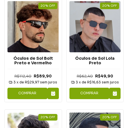
20
%
OFF
20
%
OFF
Óculos de Sol Lola
Óculos de Sol Bolt
Preto
Preto e Vermelho
R$62,40
R$49,90
R$112,40
R$89,90
3
x de
R$16,63
sem juros
3
x de
R$29,97
sem juros
COMPRAR
COMPRAR
20
%
OFF
20
%
OFF