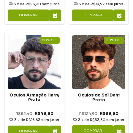
3
x de
R$19,97
sem juros
3
x de
R$23,30
sem juros
COMPRAR
COMPRAR
20
%
OFF
20
%
OFF
Óculos de Sol Dani
Óculos Armação Harry
Preto
Prata
R$124,90
R$99,90
R$62,40
R$49,90
3
x de
R$33,30
sem juros
3
x de
R$16,63
sem juros
COMPRAR
COMPRAR