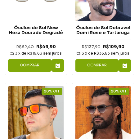
Óculos de Sol New
Óculos de Sol Dobravel
Hexa Dourado Degradê
Domi Rose e Tartaruga
R$62,40
R$49,90
R$137,90
R$109,90
3
x de
R$16,63
sem juros
3
x de
R$36,63
sem juros
COMPRAR
COMPRAR
20
%
OFF
20
%
OFF