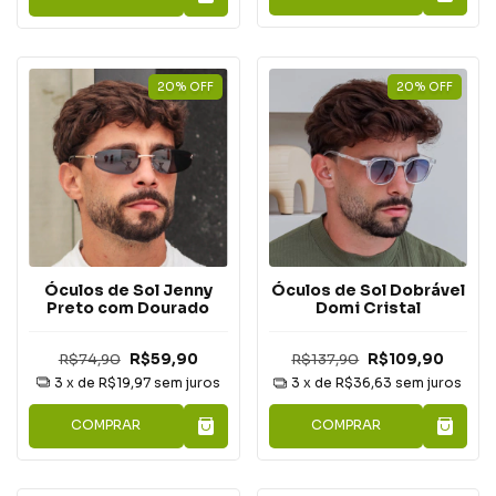
20
%
OFF
20
%
OFF
Óculos de Sol Jenny
Óculos de Sol Dobrável
Preto com Dourado
Domi Cristal
R$74,90
R$59,90
R$137,90
R$109,90
3
x de
R$19,97
sem juros
3
x de
R$36,63
sem juros
COMPRAR
COMPRAR