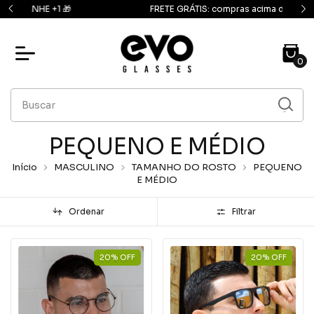
FRETE GRÁTIS: compras acima de R$139,90
0
PEQUENO E MÉDIO
Início
MASCULINO
TAMANHO DO ROSTO
PEQUENO
E MÉDIO
Ordenar
Filtrar
20
%
OFF
20
%
OFF