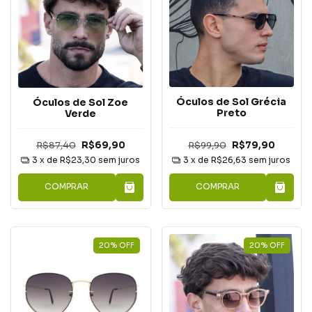
Óculos de Sol Grécia
Óculos de Sol Zoe
Preto
Verde
R$99,90
R$79,90
R$87,40
R$69,90
3
x de
R$26,63
sem juros
3
x de
R$23,30
sem juros
COMPRAR
COMPRAR
20
%
OFF
20
%
OFF