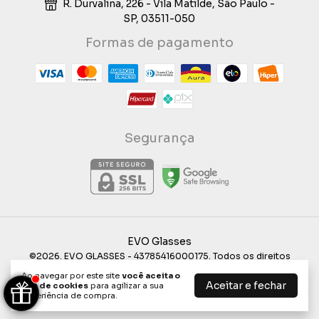
R. Durvalina, 226 - Vila Matilde, São Paulo -
SP, 03511-050
Formas de pagamento
Segurança
EVO Glasses
©2026. EVO GLASSES - 43785416000175. Todos os direitos
reservados.
Ao navegar por este site
você aceita o
Aceitar e fechar
uso de cookies
para agilizar a sua
experiência de compra.