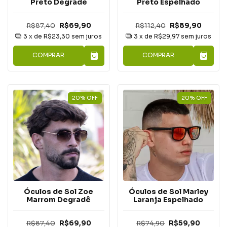
Preto Degradê
Preto Espelhado
R$87,40
R$69,90
R$112,40
R$89,90
3
x de
R$23,30
sem juros
3
x de
R$29,97
sem juros
COMPRAR
COMPRAR
20
%
OFF
20
%
OFF
Óculos de Sol Marley
Óculos de Sol Zoe
Laranja Espelhado
Marrom Degradê
R$74,90
R$59,90
R$87,40
R$69,90