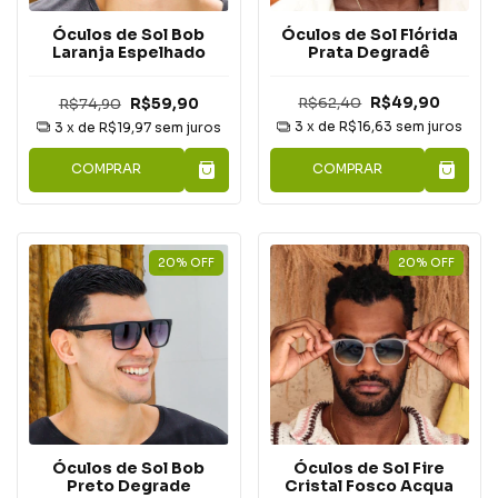
Óculos de Sol Flórida
Óculos de Sol Bob
Prata Degradê
Laranja Espelhado
R$62,40
R$49,90
R$74,90
R$59,90
3
x de
R$16,63
sem juros
3
x de
R$19,97
sem juros
COMPRAR
COMPRAR
20
%
OFF
20
%
OFF
Óculos de Sol Fire
Óculos de Sol Bob
Cristal Fosco Acqua
Preto Degrade