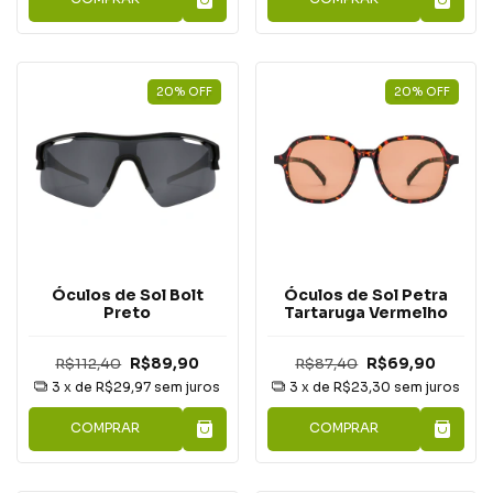
20
%
OFF
20
%
OFF
Óculos de Sol Bolt
Óculos de Sol Petra
Preto
Tartaruga Vermelho
R$112,40
R$89,90
R$87,40
R$69,90
3
x de
R$29,97
sem juros
3
x de
R$23,30
sem juros
COMPRAR
COMPRAR