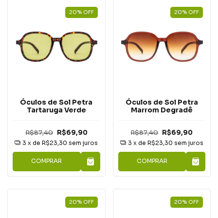
20
%
OFF
20
%
OFF
Óculos de Sol Petra
Óculos de Sol Petra
Tartaruga Verde
Marrom Degradê
R$87,40
R$69,90
R$87,40
R$69,90
3
x de
R$23,30
sem juros
3
x de
R$23,30
sem juros
COMPRAR
COMPRAR
20
%
OFF
20
%
OFF