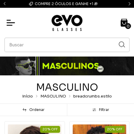
FRETE GRÁTIS: compras acima de R$139,90
0
MASCULINO
Início
MASCULINO
breadcrumbs.estilo
Ordenar
Filtrar
20
%
OFF
20
%
OFF