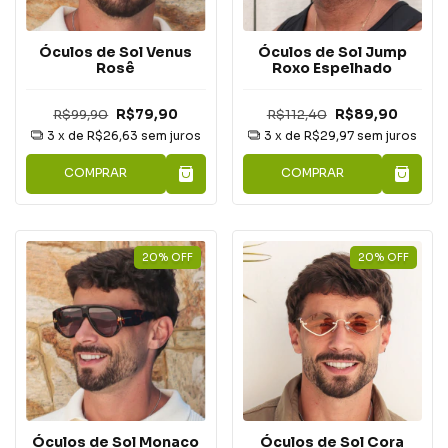
Óculos de Sol Venus
Óculos de Sol Jump
Rosê
Roxo Espelhado
R$99,90
R$79,90
R$112,40
R$89,90
3
x de
R$26,63
sem juros
3
x de
R$29,97
sem juros
COMPRAR
COMPRAR
20
%
OFF
20
%
OFF
Óculos de Sol Monaco
Óculos de Sol Cora