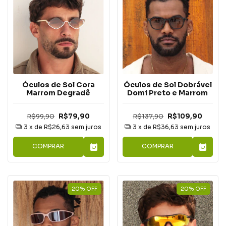
Óculos de Sol Cora
Óculos de Sol Dobrável
Marrom Degradê
Domi Preto e Marrom
R$99,90
R$79,90
R$137,90
R$109,90
3
x de
R$26,63
sem juros
3
x de
R$36,63
sem juros
COMPRAR
COMPRAR
20
%
OFF
20
%
OFF