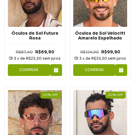
Óculos de Sol Future
Óculos de Sol Velociti
Rosa
Amarelo Espelhado
R$87,40
R$69,90
R$124,90
R$99,90
3
x de
R$23,30
sem juros
3
x de
R$33,30
sem juros
COMPRAR
COMPRAR
20
%
OFF
20
%
OFF