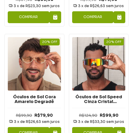
3
x de
R$23,30
sem juros
3
x de
R$26,63
sem juros
COMPRAR
COMPRAR
20
%
OFF
20
%
OFF
Óculos de Sol Cora
Óculos de Sol Speed
Amarelo Degradê
Cinza Cristal
Espelhado
R$99,90
R$79,90
R$124,90
R$99,90
3
x de
R$26,63
sem juros
3
x de
R$33,30
sem juros
COMPRAR
COMPRAR