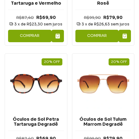
Tartaruga e Vermelho
Rosê
R$87,40
R$69,90
R$99,90
R$79,90
3
x de
R$23,30
sem juros
3
x de
R$26,63
sem juros
COMPRAR
COMPRAR
20
%
OFF
20
%
OFF
Óculos de Sol Petra
Óculos de Sol Tulum
Tartaruga Degradê
Marrom Degradê
R$87,40
R$69,90
R$99,90
R$79,90