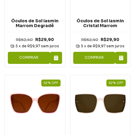
Óculos de Sol Iasmin
Óculos de Sol Iasmin
Marrom Degradê
Cristal Marrom
R$62,40
R$29,90
R$62,40
R$29,90
3
x de
R$9,97
sem juros
3
x de
R$9,97
sem juros
COMPRAR
COMPRAR
52
%
OFF
52
%
OFF