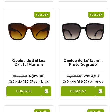
52
%
OFF
52
%
OFF
Óculos de Sol Lua
Óculos de Sol Iasmin
Cristal Marrom
Preto Degradê
R$62,40
R$29,90
R$62,40
R$29,90
3
x de
R$9,97
sem juros
3
x de
R$9,97
sem juros
COMPRAR
COMPRAR