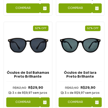
COMPRAR
COMPRAR
52
%
OFF
52
%
OFF
Óculos de Sol Bahamas
Óculos de Sol Iara
Preto Brilhante
Preto Brilhante
R$62,40
R$29,90
R$62,40
R$29,90
3
x de
R$9,97
sem juros
3
x de
R$9,97
sem juros
COMPRAR
COMPRAR