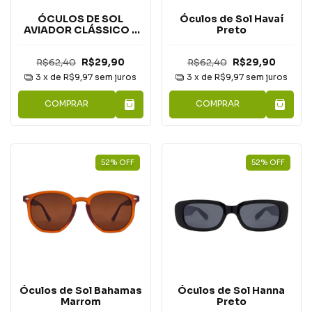
ÓCULOS DE SOL
Óculos de Sol Havaí
AVIADOR CLÁSSICO -
Preto
PRETO COM DOURADO
R$62,40
R$29,90
R$62,40
R$29,90
3
x de
R$9,97
sem juros
3
x de
R$9,97
sem juros
COMPRAR
COMPRAR
52
%
OFF
52
%
OFF
Óculos de Sol Bahamas
Óculos de Sol Hanna
Marrom
Preto