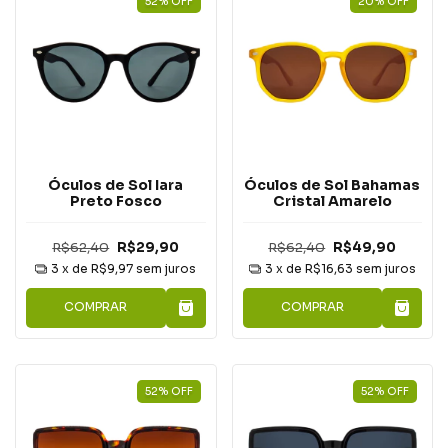
52
%
OFF
20
%
OFF
Óculos de Sol Iara
Óculos de Sol Bahamas
Preto Fosco
Cristal Amarelo
R$62,40
R$29,90
R$62,40
R$49,90
3
x de
R$9,97
sem juros
3
x de
R$16,63
sem juros
COMPRAR
COMPRAR
52
%
OFF
52
%
OFF