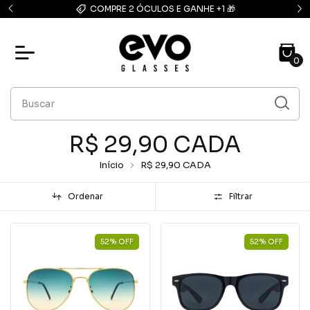
FRETE GRÁTIS: compras acima de R$139,90
0
R$ 29,90 CADA
Início
R$ 29,90 CADA
Ordenar
Filtrar
52
%
OFF
52
%
OFF