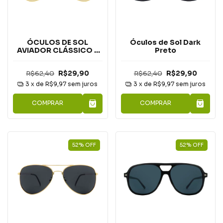
ÓCULOS DE SOL
Óculos de Sol Dark
AVIADOR CLÁSSICO -
Preto
ACQUA
R$62,40
R$29,90
R$62,40
R$29,90
3
x de
R$9,97
sem juros
3
x de
R$9,97
sem juros
COMPRAR
COMPRAR
52
%
OFF
52
%
OFF