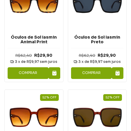
Óculos de Sol Iasmin
Óculos de Sol Iasmin
Animal Print
Preto
R$62,40
R$29,90
R$62,40
R$29,90
3
x de
R$9,97
sem juros
3
x de
R$9,97
sem juros
COMPRAR
COMPRAR
52
%
OFF
52
%
OFF