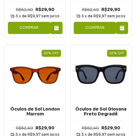
R$62,40
R$29,90
R$62,40
R$29,90
3
x de
R$9,97
sem juros
3
x de
R$9,97
sem juros
COMPRAR
COMPRAR
52
%
OFF
52
%
OFF
Óculos de Sol London
Óculos de Sol Giovana
Marrom
Preto Degradê
R$62,40
R$29,90
R$62,40
R$29,90
3
x de
R$9,97
sem juros
3
x de
R$9,97
sem juros