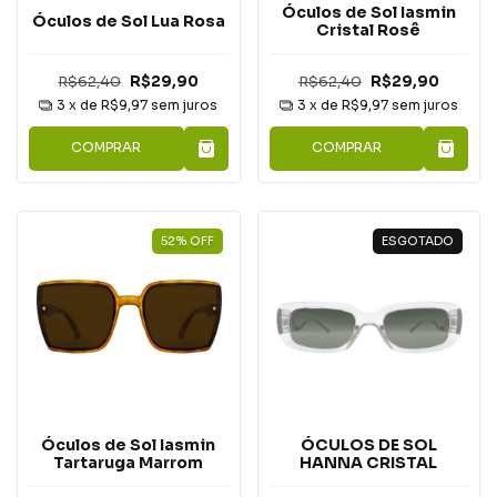
Óculos de Sol Iasmin
Óculos de Sol Lua Rosa
Cristal Rosê
R$62,40
R$29,90
R$62,40
R$29,90
3
x de
R$9,97
sem juros
3
x de
R$9,97
sem juros
COMPRAR
COMPRAR
52
%
OFF
ESGOTADO
Óculos de Sol Iasmin
ÓCULOS DE SOL
Tartaruga Marrom
HANNA CRISTAL